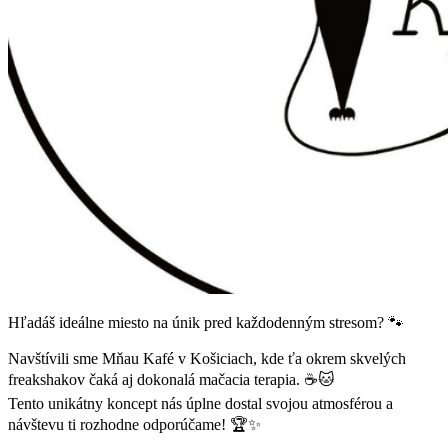
Hľadáš ideálne miesto na únik pred každodenným stresom? 🐾
Navštívili sme Mňau Kafé v Košiciach, kde ťa okrem skvelých
freakshakov čaká aj dokonalá mačacia terapia. ☕️🐱
Tento unikátny koncept nás úplne dostal svojou atmosférou a
návštevu ti rozhodne odporúčame! 🏆✨