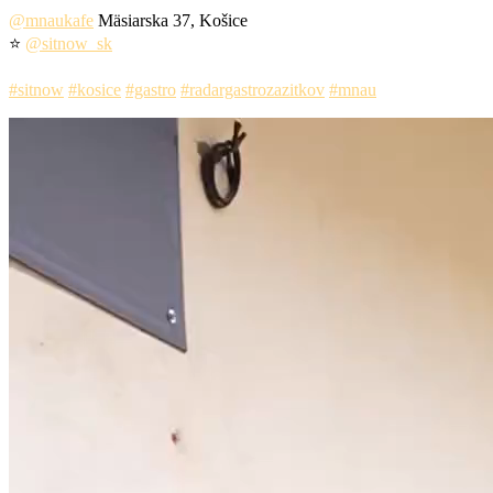
@mnaukafe
Mäsiarska 37, Košice
⭐️
@sitnow_sk
#sitnow
#kosice
#gastro
#radargastrozazitkov
#mnau