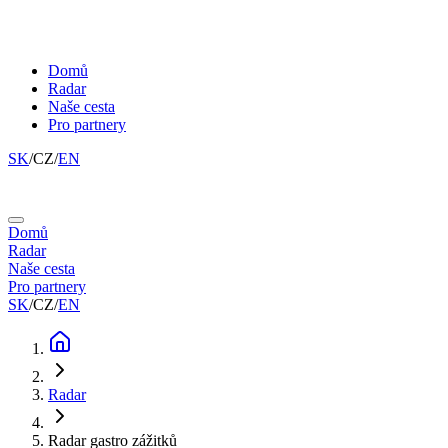
Domů
Radar
Naše cesta
Pro partnery
SK
/
CZ
/
EN
Domů
Radar
Naše cesta
Pro partnery
SK
/
CZ
/
EN
Radar
Radar gastro zážitků