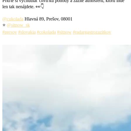
Príďte si vychutnať chvíľku pohody a zažite atmosféru, ktorú inde
len tak nenájdete. 👀👇
@cukolada
Hlavná 89, Prešov, 08001
⭐️
@sitnow_sk
#presov
#slovakia
#cokolada
#sitnow
#radargastrozazitkov