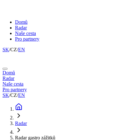
Domů
Radar
Naše cesta
Pro partnery
SK
/
CZ
/
EN
Domů
Radar
Naše cesta
Pro partnery
SK
/
CZ
/
EN
Radar
Radar gastro zážitků