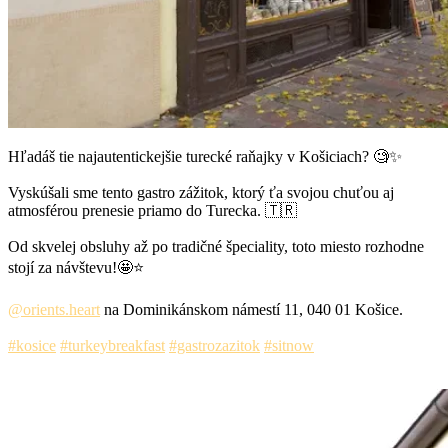
Hľadáš tie najautentickejšie turecké raňajky v Košiciach? 🧐✨
Vyskúšali sme tento gastro zážitok, ktorý ťa svojou chuťou aj
atmosférou prenesie priamo do Turecka. 🇹🇷
Od skvelej obsluhy až po tradičné špeciality, toto miesto rozhodne
stojí za návštevu!🤩⭐️
@orients.heart
na Dominikánskom námestí 11, 040 01 Košice.
#kosice
#turkeybreakfast
#gastrozazitok
#sitnow