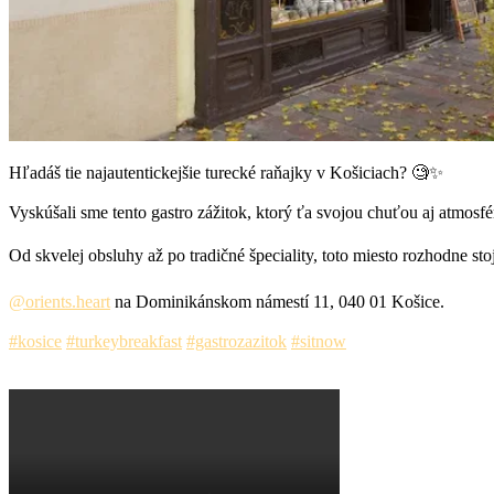
Hľadáš tie najautentickejšie turecké raňajky v Košiciach? 🧐✨
Vyskúšali sme tento gastro zážitok, ktorý ťa svojou chuťou aj atmosf
Od skvelej obsluhy až po tradičné špeciality, toto miesto rozhodne sto
@orients.heart
na Dominikánskom námestí 11, 040 01 Košice.
#kosice
#turkeybreakfast
#gastrozazitok
#sitnow