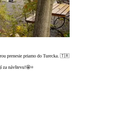
érou prenesie priamo do Turecka. 🇹🇷
jí za návštevu!🤩⭐️