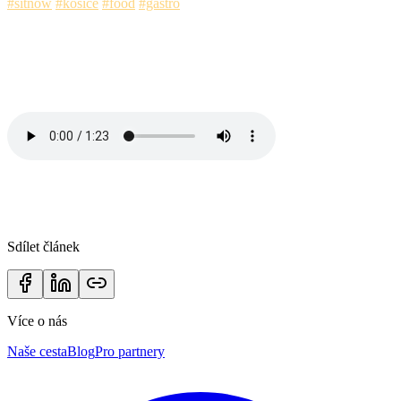
#sitnow
#kosice
#food
#gastro
Sdílet článek
Více o nás
Naše cesta
Blog
Pro partnery