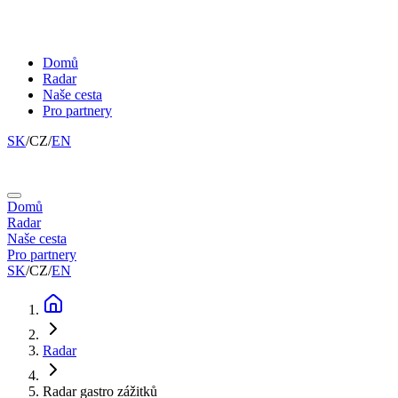
Domů
Radar
Naše cesta
Pro partnery
SK
/
CZ
/
EN
Domů
Radar
Naše cesta
Pro partnery
SK
/
CZ
/
EN
Radar
Radar gastro zážitků