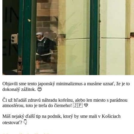
Objavili sme tento japonský minimalizmus a musíme uznať, že je to
dokonalý zážitok. 😍
Či už hľadáš zdravú náhradu kofeínu, alebo len miesto s parádnou
atmosférou, toto je trefa do čierneho! 🇯🇵 💚
Máš nejaký ďalší tip na podnik, ktorý by sme mali v Košiciach
otestovať? 👇